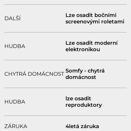
Lze osadit bočními
DALŠÍ
screenovými roletami
Lze osadit moderní
HUDBA
elektronikou
Somfy - chytrá
CHYTRÁ DOMÁCNOST
domácnost
lze osadit
HUDBA
reproduktory
ZÁRUKA
4letá záruka