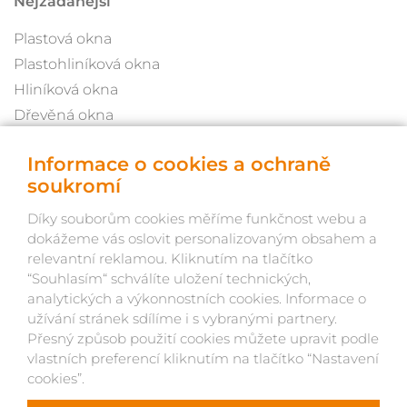
Nejžádanější
Plastová okna
Plastohliníková okna
Hliníková okna
Dřevěná okna
Dřevohliníková okna
Informace o cookies a ochraně
Rychlé odkazy
soukromí
Kariéra
Díky souborům cookies měříme funkčnost webu a
Blog
dokážeme vás oslovit personalizovaným obsahem a
Reference
relevantní reklamou. Kliknutím na tlačítko
“Souhlasím“ schválíte uložení technických,
Kontakt
analytických a výkonnostních cookies. Informace o
Ochrana osobních údajů
užívání stránek sdílíme i s vybranými partnery.
Přesný způsob použití cookies můžete upravit podle
vlastních preferencí kliknutím na tlačítko “Nastavení
cookies”.
© OKNOLAND 2026, život webu vdechl Atlantic