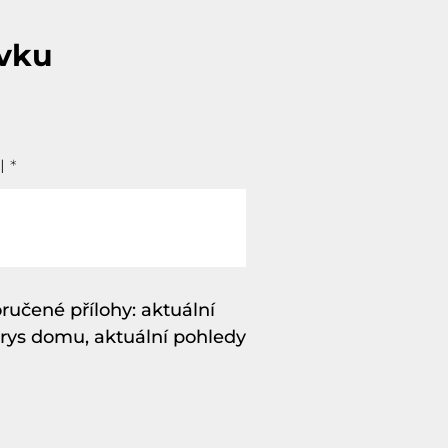
vku
l
*
učené přílohy: aktuální
rys domu, aktuální pohledy