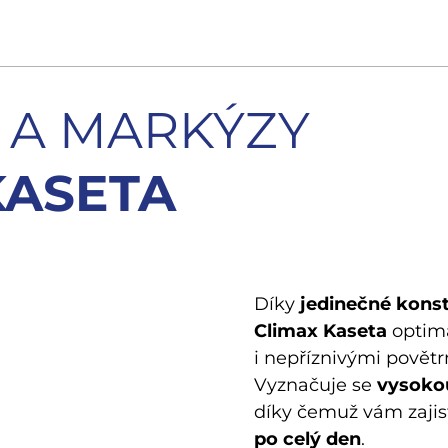
 A MARKÝZY
KASETA
Díky
jedinečné kons
Climax Kaseta
optimá
i nepříznivými povět
Vyznačuje se
vysokou
díky čemuž vám zajis
po celý den
.