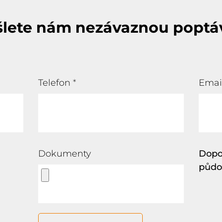
šlete nám nezávaznou poptá
Telefon
*
Emai
Dokumenty
Dopor
půdo