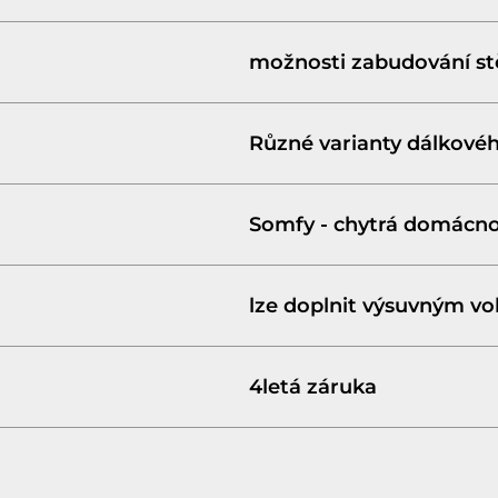
možnosti zabudování stě
Různé varianty dálkovéh
Somfy - chytrá domácno
lze doplnit výsuvným v
4letá záruka