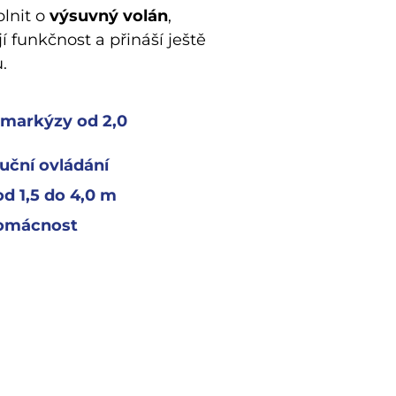
plnit o
výsuvný volán
,
jí funkčnost a přináší ještě
.
 markýzy od 2,0
ruční ovládání
d 1,5 do 4,0 m
domácnost