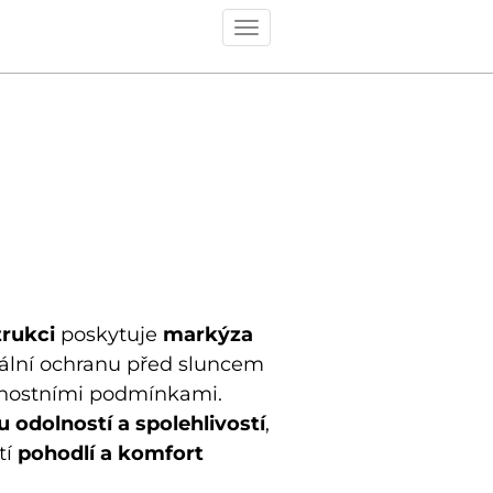
Toggle
navigation
trukci
poskytuje
markýza
lní ochranu před sluncem
rnostními podmínkami.
 odolností a spolehlivostí
,
tí
pohodlí a komfort