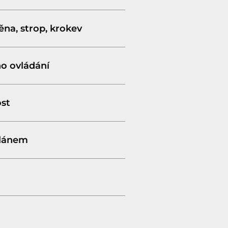
na, strop, krokev
o ovládání
st
olánem