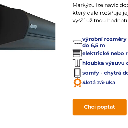
Markýzu lze navíc do
který dále rozšiřuje je
vyšší užitnou hodnotu
výrobní rozměry
do 6,5 m
elektrické nebo 
hloubka výsuvu o
somfy - chytrá 
4letá záruka
Chci poptat