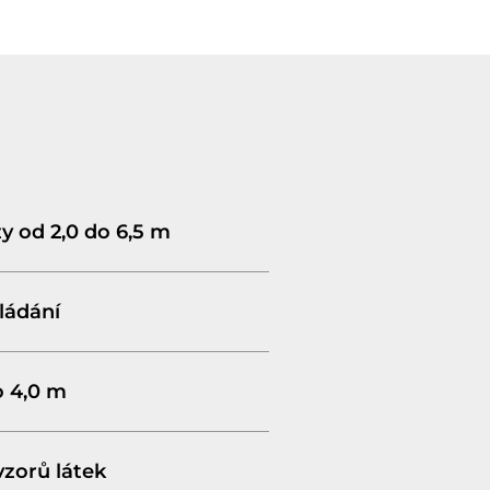
y od 2,0 do 6,5 m
ládání
o 4,0 m
vzorů látek