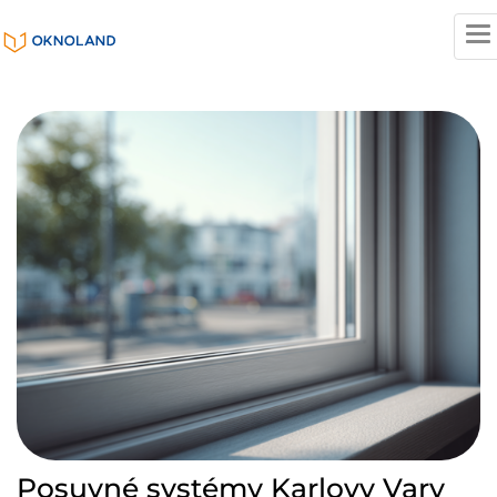
T
n
Posuvné systémy Karlovy Vary