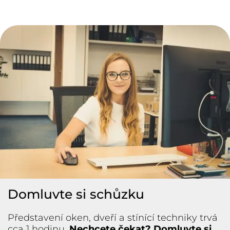
Domluvte si schůzku
Představení oken, dveří a stínící techniky trvá
cca 1 hodinu.
Nechcete čekat? Domluvte si