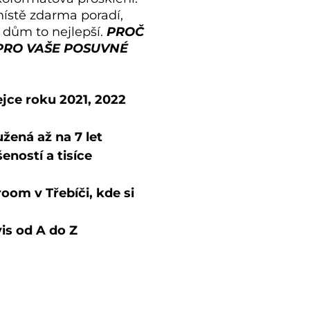
ístě zdarma poradí,
š dům to nejlepší.
PROČ
PRO VAŠE POSUVNÉ
jce roku 2021, 2022
žená až na 7 let
šeností a tisíce
om v Třebíči, kde si
is od A do Z