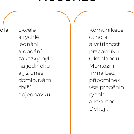
Komunikace,
Výborný
ochota
servis od
a vstřícnost
prvotního
pracovníků
výběru.
Oknolandu.
Věnoval
Montážní
se nám pan
firma bez
Bulíček,
připomínek,
který skvěle
vše proběhlo
vše vysvětlil
rychle
a vše s námi
a kvalitně.
důkladně
Děkuji.
probral.
Upozornil nás
na možné
problémy co