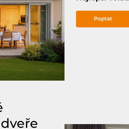
Poptat
ě
 dveře