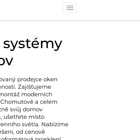
Toggle
navigation
 systémy
ov
ovaný prodejce oken
eností. Zajišťujeme
montáž moderních
v Chomutově
a celém
ntně svůj domov
, ušetřete místo
enního světla.
Nabízíme
ešení, od cenově
oformátová prosklení.