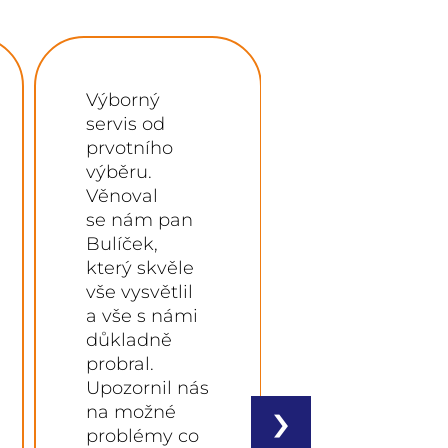
Spolupráce
Super
byla
domluva,
na vysoké
dodali
úrovni, od
dokonce
cenové
o týden dříve
nabídky,
a parta co
výběru oken
montovala
a příslušenství,
HS Portál
celkové až
(5m)
po realizaci.
to zvládla
Montáž
skvěle.
proběhla bez
Dokonce
problémů,
přijeli den
›
se vším jsme
předem si
spokojeni
udělat