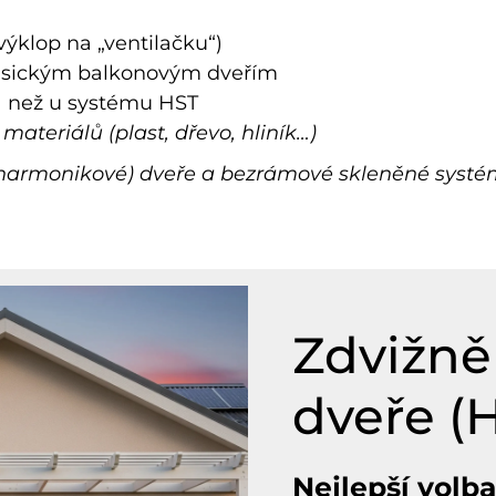
výklop na „ventilačku“)
klasickým balkonovým dveřím
na než u systému HST
teriálů (plast, dřevo, hliník…)
armonikové) dveře a bezrámové skleněné systémy
Zdvižně
dveře (
Nejlepší volba