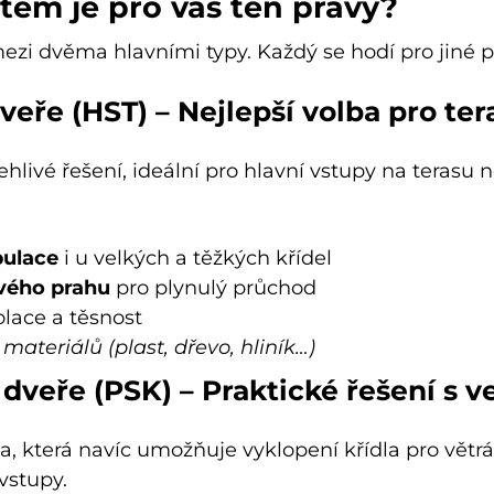
tém je pro vás ten pravý?
ezi dvěma hlavními typy. Každý se hodí pro jiné po
eře (HST) – Nejlepší volba pro ter
hlivé řešení, ideální pro hlavní vstupy na terasu 
pulace
i u velkých a těžkých křídel
vého prahu
pro plynulý průchod
olace a těsnost
teriálů (plast, dřevo, hliník…)
veře (PSK) – Praktické řešení s ve
, která navíc umožňuje vyklopení křídla pro větrá
vstupy.