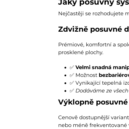
Jaký posuvný sys
Nejčastěji se rozhodujete m
Zdvižně posuvné dv
Prémiové, komfortní a spole
prosklené plochy.
✅
Velmi snadná mani
✅ Možnost
bezbariéro
✅ Vynikající tepelná iz
✅
Dodáváme ze všech ma
Výklopně posuvné d
Cenově dostupnější varianta
nebo méně frekventované 