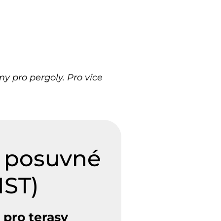
 pro pergoly. Pro více
 posuvné
HST)
 pro terasy