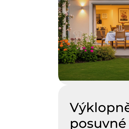
Výklopn
posuvné