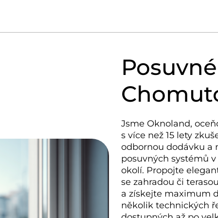
Posuvné
Chomut
Jsme Oknoland, oceň
s více než 15 lety zkuš
odbornou dodávku a 
posuvných systémů 
okolí. Propojte elega
se zahradou či terasou
a získejte maximum d
několik technických ř
dostupných až po velk