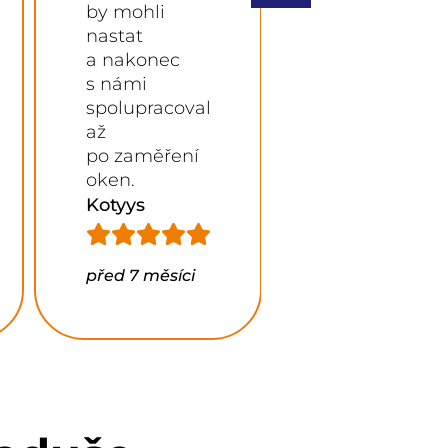
a splnila naše
přípravu
očekávání.
a volali.
Paní Lubica
Pan Luboš
před 7 měsíci
před 8 měsíci