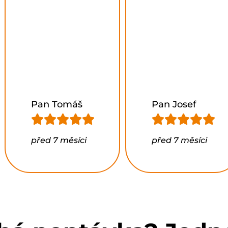
by mohli
nastat
a nakonec
s námi
spolupracoval
až
po zaměření
oken.
Pan Josef
Kotyys
před 7 měsíci
před 7 měsíci