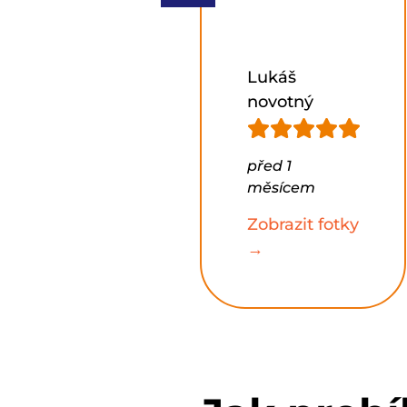
Lukáš
novotný
před 1
Pan Tomáš
měsícem
Zobrazit fotky
→
před 7 měsíci