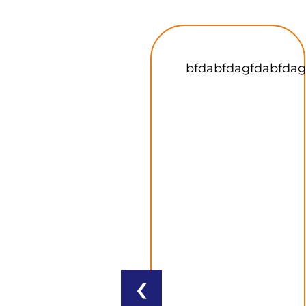
bfdabfdagfdabfdagdfa
Skvělé
a rychlé
jednání
a dodání
zakázky bylo
na jedničku
a již dnes
domlouvám
další
objednávku.
‹