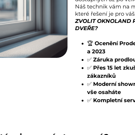
Náš technik vám na m
které řešení je pro vá
ZVOLIT OKNOLAND 
DVEŘE?
🏆
Ocenění Prode
a 2023
✅
Záruka prodlou
✅
Přes 15 let zku
zákazníků
✅
Moderní showro
vše osaháte
✅
Kompletní serv