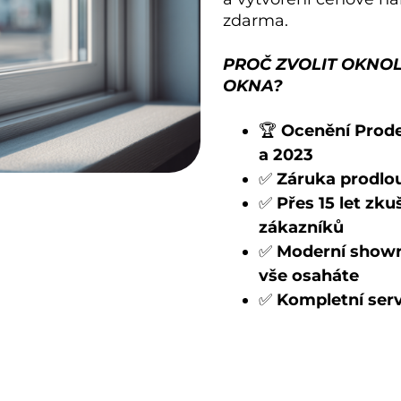
zdarma.
PROČ ZVOLIT OKNO
OKNA?
🏆
Ocenění Prode
a 2023
✅
Záruka prodlou
✅
Přes 15 let zku
zákazníků
✅
Moderní showro
vše osaháte
✅
Kompletní serv