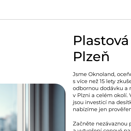
Plastová
Plzeň
Jsme Oknoland, oceň
s více než 15 lety zkuš
odbornou dodávku a 
v Plzni
a celém okolí. 
jsou investicí na desít
nabízíme jen prověřen
Začněte nezávaznou 
a vytvoření cenové na