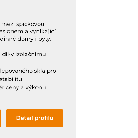
 mezi špičkovou
signem a vynikající
odinné domy i byty.
e díky izolačnímu
lepovaného skla pro
stabilitu
ěr ceny a výkonu
Detail profilu