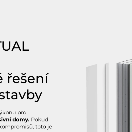
TUAL
 řešení
stavby
ýkonu pro
sivní domy.
Pokud
 kompromisů, toto je