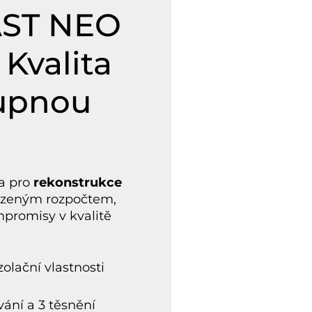
ST NEO
Kvalita
upnou
a pro
rekonstrukce
ezeným rozpočtem,
mpromisy v kvalitě
olační vlastnosti
vání a 3 těsnění