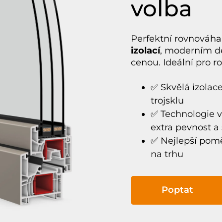
volba
Perfektní rovnováha
izolací
, moderním de
cenou. Ideální pro r
✅ Skvělá izolac
trojsklu
✅ Technologie v
extra pevnost a 
✅ Nejlepší pom
na trhu
Poptat