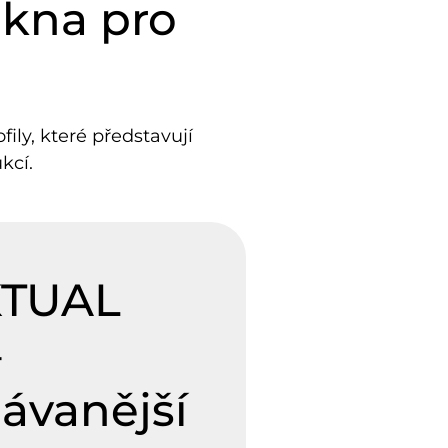
okna pro
ily, které představují
kcí.
TUAL
–
ávanější