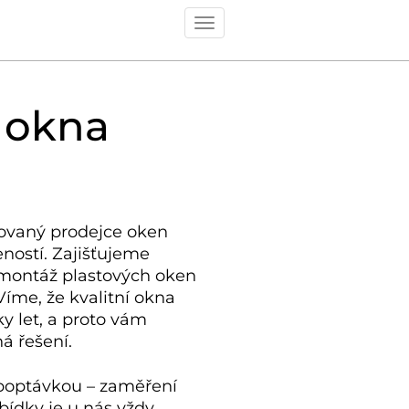
Toggle
navigation
 okna
ovaný prodejce oken
eností. Zajišťujeme
montáž plastových oken
Víme, že kvalitní okna
ky let, a proto vám
á řešení.
poptávkou – zaměření
bídky je u nás vždy