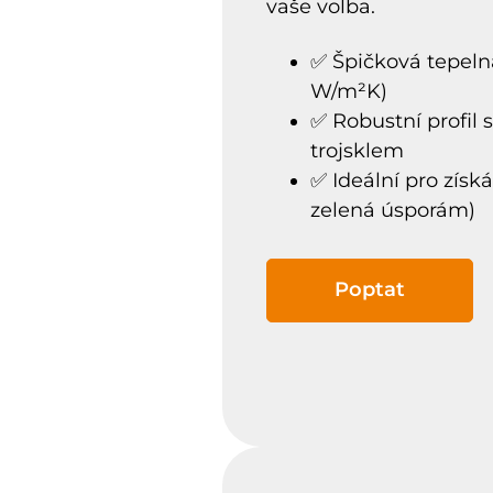
vaše volba.
✅ Špičková tepelná
W/m²K)
✅ Robustní profil
trojsklem
✅ Ideální pro získ
zelená úsporám)
Poptat