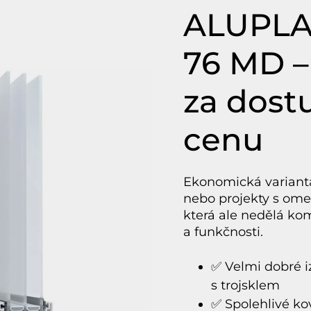
ALUPLA
76 MD – 
za dost
cenu
Ekonomická variant
nebo projekty s om
která ale nedělá ko
a funkčnosti.
✅ Velmi dobré iz
s trojsklem
✅ Spolehlivé ko