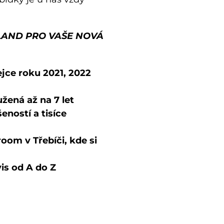
LAND PRO VAŠE NOVÁ
jce roku 2021, 2022
žená až na 7 let
šeností a tisíce
om v Třebíči, kde si
is od A do Z