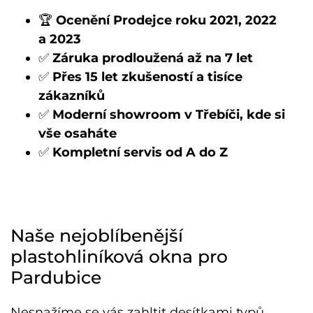
🏆
Ocenění Prodejce roku 2021, 2022
a 2023
✅
Záruka prodloužená až na 7 let
✅
Přes 15 let zkušeností a tisíce
zákazníků
✅
Moderní showroom v Třebíči, kde si
vše osaháte
✅
Kompletní servis od A do Z
Naše nejoblíbenější
plastohliníková okna pro
Pardubice
Nesnažíme se vás zahltit desítkami typů.