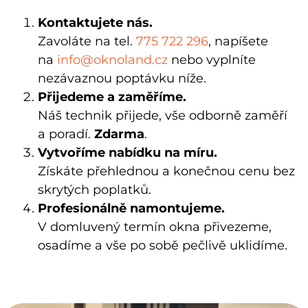
Kontaktujete nás.
Zavoláte na tel.
775 722 296
, napíšete
na
info@oknoland.cz
nebo vyplníte
nezávaznou poptávku níže.
Přijedeme a zaměříme.
Náš technik
přijede, vše odborně zaměří
a poradí.
Zdarma
.
Vytvoříme nabídku na míru.
Získáte přehlednou a konečnou cenu bez
skrytých poplatků.
Profesionálně namontujeme.
V domluvený termín okna přivezeme,
osadíme a vše po sobě pečlivě uklidíme.