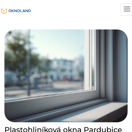
T
n
Plastohliníková okna Pardubice