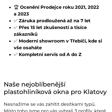
🏆
Ocenění Prodejce roku 2021, 2022
a 2023
✅
Záruka prodloužená až na 7 let
✅
Přes 15 let zkušeností a tisíce
zákazníků
✅
Moderní showroom v Třebíči, kde si
vše osaháte
✅
Kompletní servis od A do Z
Naše nejoblíbenější
plastohliníková okna pro Klatovy
Nesnažíme se vás zahltit desítkami typů.
Místo toho jsme pro vás vybrali 3 profily, které