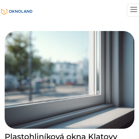
T
n
Plastohliníková okna Klatovy