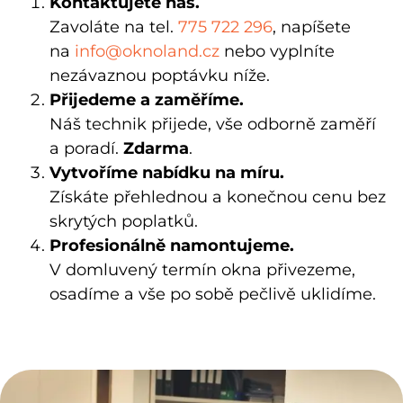
Kontaktujete nás.
Zavoláte na tel.
775 722 296
, napíšete
na
info@oknoland.cz
nebo vyplníte
nezávaznou poptávku níže.
Přijedeme a zaměříme.
Náš technik
přijede, vše odborně zaměří
a poradí.
Zdarma
.
Vytvoříme nabídku na míru.
Získáte přehlednou a konečnou cenu bez
skrytých poplatků.
Profesionálně namontujeme.
V domluvený termín okna přivezeme,
osadíme a vše po sobě pečlivě uklidíme.