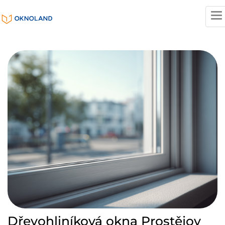
T
n
Dřevohliníková okna Prostějov