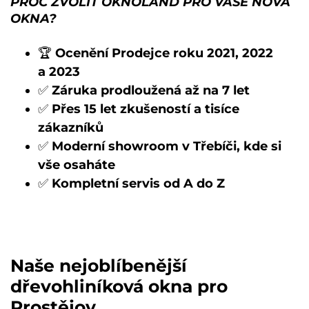
PROČ ZVOLIT OKNOLAND PRO VAŠE NOVÁ
OKNA?
🏆
Ocenění Prodejce roku 2021, 2022
a 2023
✅
Záruka prodloužená až na 7 let
✅
Přes 15 let zkušeností a tisíce
zákazníků
✅
Moderní showroom v Třebíči, kde si
vše osaháte
✅
Kompletní servis od A do Z
Naše nejoblíbenější
dřevohliníková okna pro
Prostějov