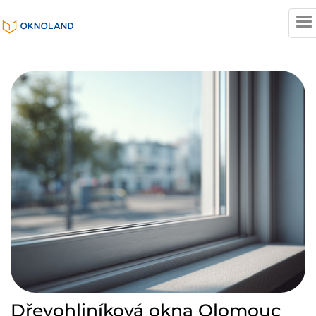
T
n
Dřevohliníková okna Olomouc