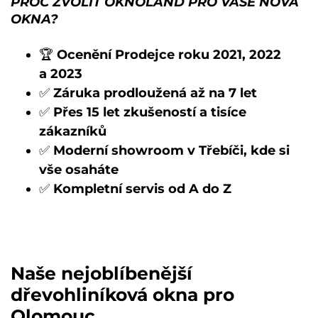
PROČ ZVOLIT OKNOLAND PRO VAŠE NOVÁ
OKNA?
🏆
Ocenění Prodejce roku 2021, 2022
a 2023
✅
Záruka prodloužená až na 7 let
✅
Přes 15 let zkušeností a tisíce
zákazníků
✅
Moderní showroom v Třebíči, kde si
vše osaháte
✅
Kompletní servis od A do Z
Naše nejoblíbenější
dřevohliníková okna pro
Olomouc