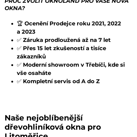
PROČ ZVOLIT OKNOLAND PRO VAŠE NOVÁ
OKNA?
🏆
Ocenění Prodejce roku 2021, 2022
a 2023
✅
Záruka prodloužená až na 7 let
✅
Přes 15 let zkušeností a tisíce
zákazníků
✅
Moderní showroom v Třebíči, kde si
vše osaháte
✅
Kompletní servis od A do Z
Naše nejoblíbenější
dřevohliníková okna pro
Litoměřice