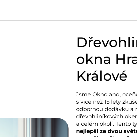
Dřevohli
okna Hr
Králové
Jsme Oknoland, oceň
s více než 15 lety zkuš
odbornou dodávku a
dřevohliníkových oken
a celém okolí. Tento
nejlepší ze dvou svět