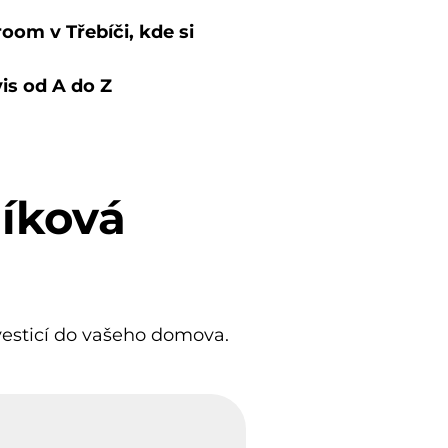
om v Třebíči, kde si
is od A do Z
níková
vesticí do vašeho domova.