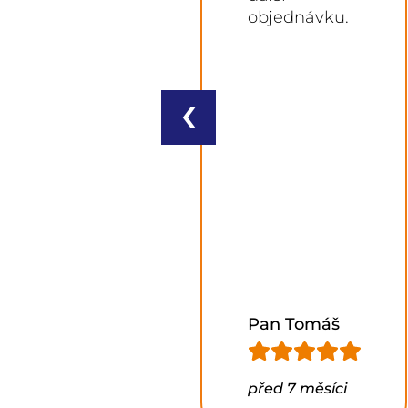
objednávku.
‹
Lukáš
novotný
před 1
Pan Tomáš
měsícem
Zobrazit fotky
→
před 7 měsíci