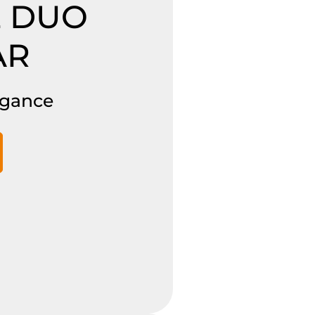
Z DUO
AR
egance