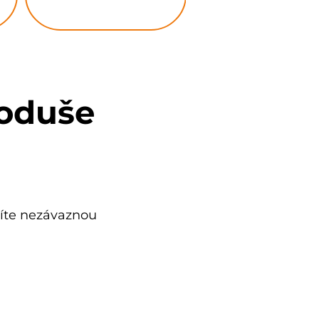
noduše
íte nezávaznou