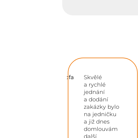
bfdabfdagfdabfdagdfa
Skvělé
a rychlé
jednání
a dodání
zakázky bylo
na jedničku
a již dnes
domlouvám
další