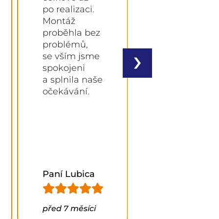
po realizaci.
to zvládla
Montáž
skvěle.
proběhla bez
Dokonce
problémů,
přijeli den
›
se vším jsme
předem si
spokojeni
udělat
a splnila naše
přípravu
očekávání.
a volali.
Paní Lubica
Pan Luboš
před 7 měsíci
před 8 měsíci