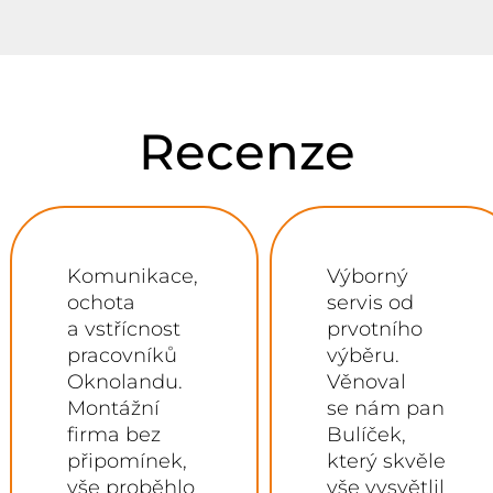
Recenze
Komunikace,
Výborný
ochota
servis od
a vstřícnost
prvotního
pracovníků
výběru.
Oknolandu.
Věnoval
Montážní
se nám pan
firma bez
Bulíček,
připomínek,
který skvěle
vše proběhlo
vše vysvětlil