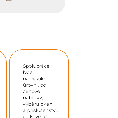
Spolupráce
Super
byla
domluva,
na vysoké
dodali
úrovni, od
dokonce
cenové
o týden dříve
nabídky,
a parta co
výběru oken
montovala
a příslušenství,
HS Portál
celkové až
(5m)