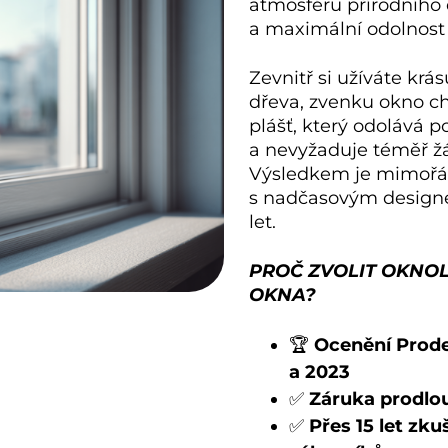
atmosféru přírodního 
a maximální odolnost h
Zevnitř si užíváte krá
dřeva, zvenku okno ch
plášť, který odolává p
a nevyžaduje téměř ž
Výsledkem je mimořád
s nadčasovým designe
let.
PROČ ZVOLIT OKNO
OKNA?
🏆
Ocenění Prode
a 2023
✅
Záruka prodlou
✅
Přes 15 let zku