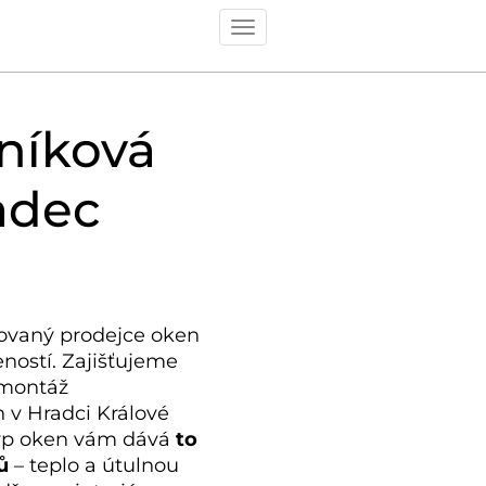
Toggle
navigation
níková
adec
ovaný prodejce oken
eností. Zajišťujeme
 montáž
 v Hradci Králové
 typ oken vám dává
to
ů
– teplo a útulnou