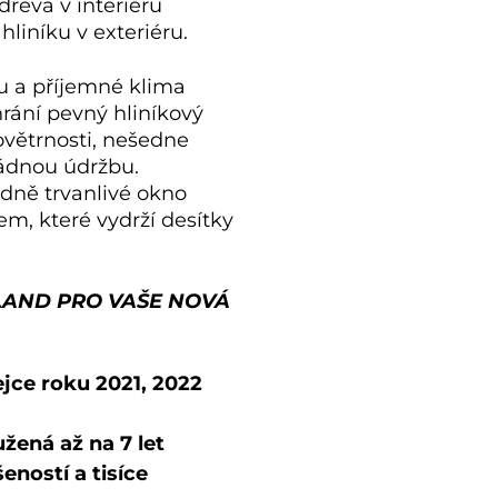
dřeva v interiéru
liníku v exteriéru.
su a příjemné klima
rání pevný hliníkový
ovětrnosti, nešedne
ádnou údržbu.
ně trvanlivé okno
m, které vydrží desítky
LAND PRO VAŠE NOVÁ
jce roku 2021, 2022
žená až na 7 let
šeností a tisíce