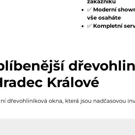
zákazníků
✅
Moderní showro
vše osaháte
✅
Kompletní serv
líbenější dřevohli
Hradec Králové
lní dřevohliníková okna, která jsou nadčasovou in