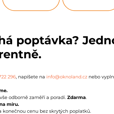
íhá poptávka? Jed
rentně.
722 296
, napíšete na
info@oknoland.cz
nebo vypln
me.
 vše odborně zaměří a poradí.
Zdarma
.
na míru.
a konečnou cenu bez skrytých poplatků.