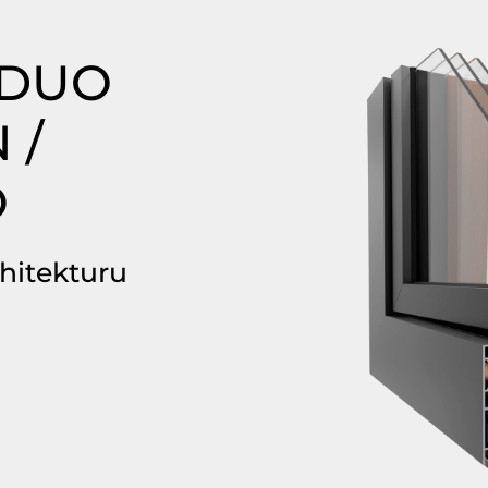
 DUO
 /
O
hitekturu