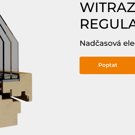
WITRA
REGUL
Nadčasová el
Poptat