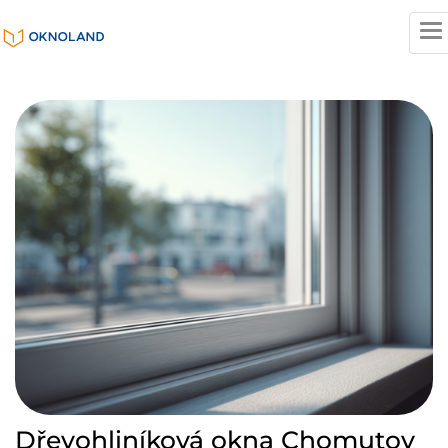
T
n
Dřevohliníková okna Chomutov