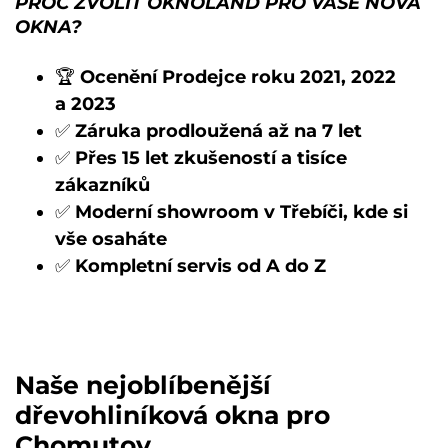
PROČ ZVOLIT OKNOLAND PRO VAŠE NOVÁ
OKNA?
🏆
Ocenění Prodejce roku 2021, 2022
a 2023
✅
Záruka prodloužená až na 7 let
✅
Přes 15 let zkušeností a tisíce
zákazníků
✅
Moderní showroom v Třebíči, kde si
vše osaháte
✅
Kompletní servis od A do Z
Naše nejoblíbenější
dřevohliníková okna pro
Chomutov