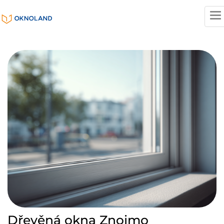
T
n
Dřevěná okna Znojmo