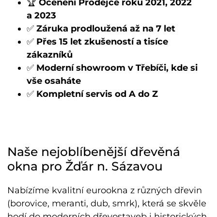
🏆
Ocenění Prodejce roku 2021, 2022
a 2023
✅
Záruka prodloužená až na 7 let
✅
Přes 15 let zkušeností a tisíce
zákazníků
✅
Moderní showroom v Třebíči, kde si
vše osaháte
✅
Kompletní servis od A do Z
Naše nejoblíbenější dřevěná
okna pro Žďár n. Sázavou
Nabízíme kvalitní eurookna z různých dřevin
(borovice, meranti, dub, smrk), která se skvěle
hodí do moderních dřevostaveb i historických