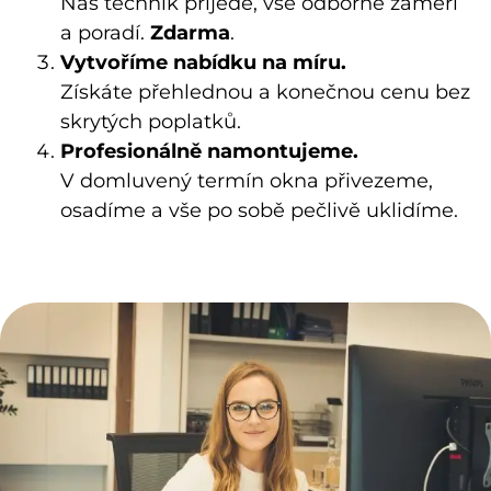
Náš technik
přijede, vše odborně zaměří
a poradí.
Zdarma
.
Vytvoříme nabídku na míru.
Získáte přehlednou a konečnou cenu bez
skrytých poplatků.
Profesionálně namontujeme.
V domluvený termín okna přivezeme,
osadíme a vše po sobě pečlivě uklidíme.