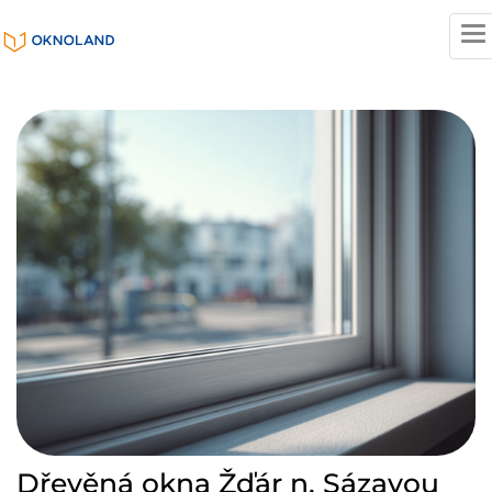
T
n
Dřevěná okna Žďár n. Sázavou